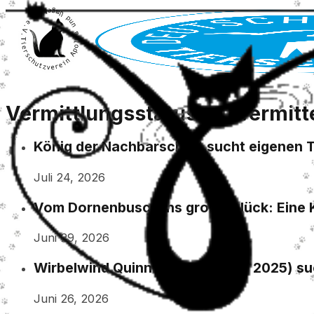
Vermittlungsstatus:
zu vermitt
König der Nachbarschaft sucht eigenen T
Juli 24, 2026
Vom Dornenbusch ins große Glück: Eine K
Juni 29, 2026
Wirbelwind Quinn (geb. Oktober 2025) su
Juni 26, 2026