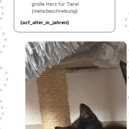
große Herz für Tiere!
{meta:beschreibung}
{acf_alter_in_jahren}