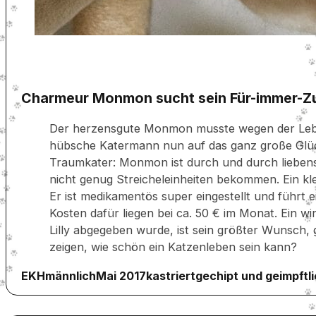
Charmeur Monmon sucht sein Für-immer-Z
Der herzensgute Monmon musste wegen der Leben
hübsche Katermann nun auf das ganz große Glück
Traumkater: Monmon ist durch und durch liebens
nicht genug Streicheleinheiten bekommen. Ein k
Er ist medikamentös super eingestellt und führt ei
Kosten dafür liegen bei ca. 50 € im Monat. Ein 
Lilly abgegeben wurde, ist sein größter Wunsch,
zeigen, wie schön ein Katzenleben sein kann?
EKH
männlich
Mai 2017
kastriert
gechipt und geimpft
l