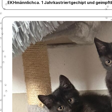
EKH
männlich
ca. 1 Jahr
kastriert
gechipt und geimpft