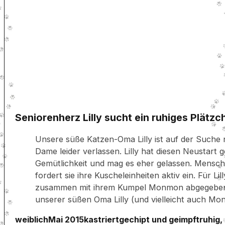
Seniorenherz Lilly sucht ein ruhiges Plätzc
Unsere süße Katzen-Oma Lilly ist auf der Suche 
Dame leider verlassen. Lilly hat diesen Neustart 
Gemütlichkeit und mag es eher gelassen. Mensche
fordert sie ihre Kuscheleinheiten aktiv ein. Für 
zusammen mit ihrem Kumpel Monmon abgegeben wu
unserer süßen Oma Lilly (und vielleicht auch 
weiblich
Mai 2015
kastriert
gechipt und geimpft
ruhig,