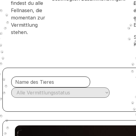
findest du alle
E
Fellnasen, die
e
momentan zur
e
Vermittlung
E
stehen.
S
K