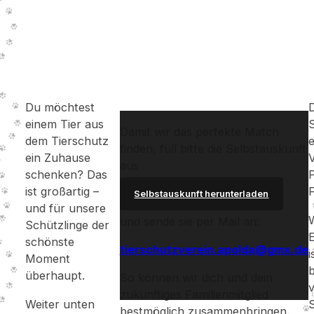
Du möchtest
D
einem Tier aus
S
Damit wir das perfekte Match
dem Tierschutz
finden, füll bitte die Selbstauskunft
ein Zuhause
V
aus
schenken? Das
P
ist großartig –
F
Selbstauskunft herunterladen
und für unsere
W
und sende sie per Mail an:
Schützlinge der
E
schönste
tierschutzverein.apolda@gmx.de
i
Moment
b
überhaupt.
So können wir dich und dein
v
zukünftiges Familienmitglied
Weiter unten
S
bestmöglich zusammenbringen.