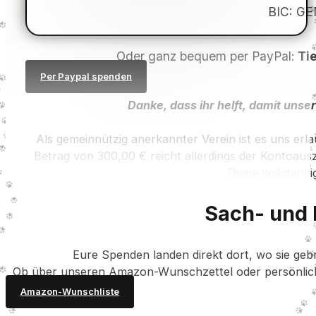
BIC
: G
Oder ganz bequem per PayPal:
Tie
Per Paypal spenden
Danke, dass ihr helft, damit unse
Als gemeinnützig anerkannter Verein ist es uns erl
Betrag von 300,00 € reicht allerdings der Kontoausz
Deine vollständi
Sach- und 
Eure Spenden landen direkt dort, wo sie geb
Ob über unseren Amazon-Wunschzettel oder persönlich 
Amazon-Wunschliste