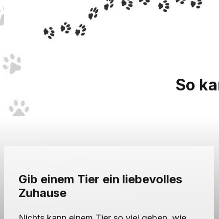
So ka
Gib einem Tier ein liebevolles
Zuhause
Nichts kann einem Tier so viel geben, wie