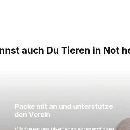
nnst auch Du Tieren in Not he
Packe mit an und unterstütze
den Verein
Wir freuen uns über jeden ehrenamtlichen