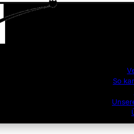
V
So ka
Unsere