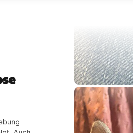
ose
gebung
 Not. Auch