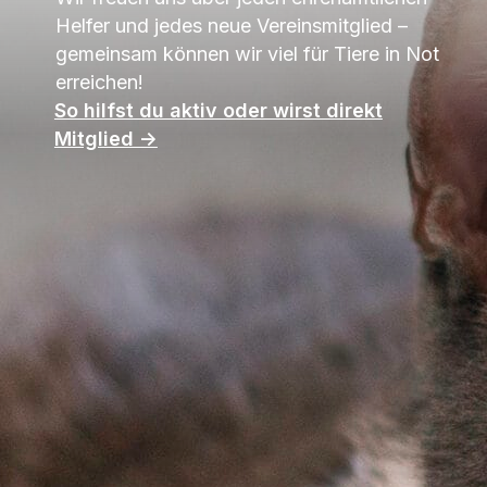
Helfer und jedes neue Vereinsmitglied –
gemeinsam können wir viel für Tiere in Not
erreichen!
So hilfst du aktiv oder wirst direkt
Mitglied ->